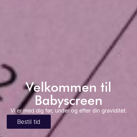
Velkommen til
Babyscreen
Vi er med dig før, under og efter din graviditet.
Bestil tid