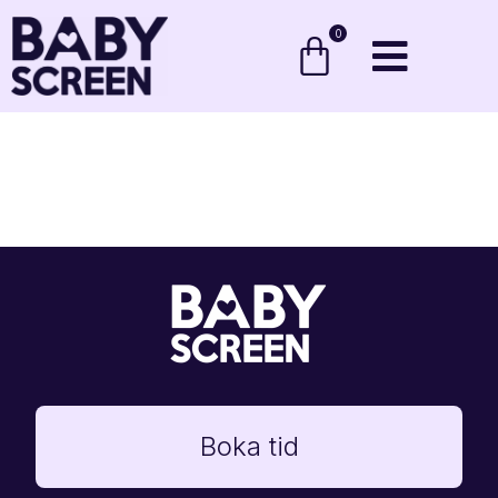
0
Boka tid